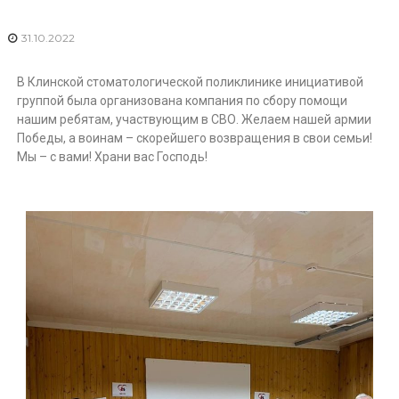
с
н
с
т
31.10.2022
к
и
а
К
я
В Клинской стоматологической поликлинике инициативой
с
л
группой была организована компания по сбору помощи
т
и
нашим ребятам, участвующим в СВО. Желаем нашей армии
о
Победы, а воинам – скорейшего возвращения в свои семьи!
н
м
а
Мы – с вами! Храни вас Господь!
с
т
к
о
а
л
о
я
г
с
и
т
ч
е
о
с
м
к
а
а
я
т
п
о
о
л