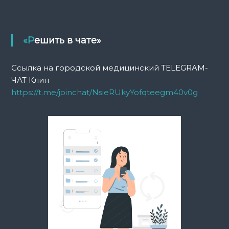
«Решить в чате»
Ссылка на городской медицинский TELEGRAM-
ЧАТ Клин
https://t.me/joinchat/NsieRUkyYofqteegm40v0g