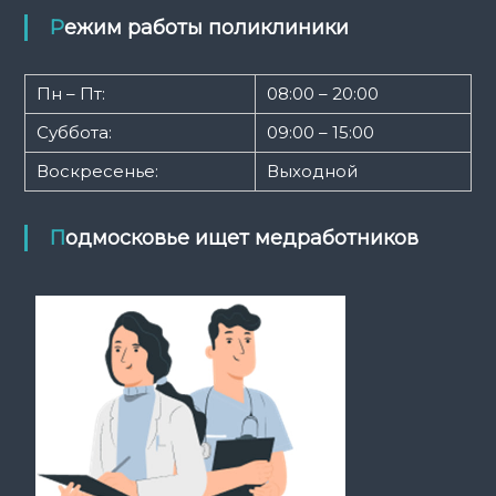
л
и
о
Режим работы поликлиники
к
г
л
и
и
Пн – Пт:
08:00 – 20:00
н
ч
и
е
Суббота:
09:00 – 15:00
к
с
а
Воскресенье:
Выходной
к
а
Подмосковье ищет медработников
я
п
о
л
и
к
л
и
н
и