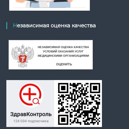
к
а
Независимая оценка качества