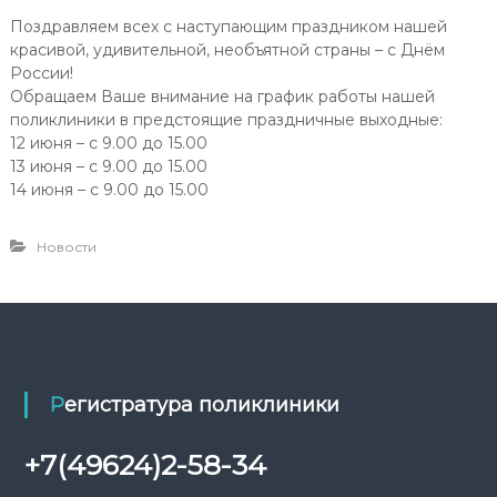
с
н
Поздравляем всех с наступающим праздником нашей
с
т
красивой, удивительной, необъятной страны – с Днём
к
и
России!
а
К
я
Обращаем Ваше внимание на график работы нашей
с
поликлиники в предстоящие праздничные выходные:
л
т
12 июня – с 9.00 до 15.00
и
о
13 июня – с 9.00 до 15.00
н
м
14 июня – с 9.00 до 15.00
а
с
т
к
о
Новости
а
л
о
я
г
с
и
т
ч
е
о
с
м
к
Регистратура поликлиники
а
а
я
т
п
+7(49624)2-58-34
о
о
л