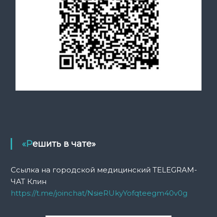
«Решить в чате»
Ссылка на городской медицинский TELEGRAM-
ЧАТ Клин
https://t.me/joinchat/NsieRUkyYofqteegm40v0g