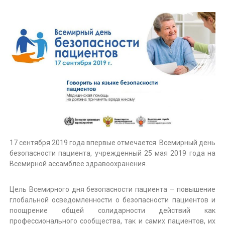
с
н
с
т
к
и
а
К
я
с
л
т
и
о
н
м
а
с
т
к
о
а
л
о
я
г
с
и
17 сентября 2019 года впервые отмечается Всемирный день
т
ч
безопасности пациента, учрежденный 25 мая 2019 года на
е
о
Всемирной ассамблее здравоохранения.
с
м
к
а
а
Цель Всемирного дня безопасности пациента – повышение
я
т
глобальной осведомленности о безопасности пациентов и
п
поощрение общей солидарности действий как
о
о
профессионального сообщества, так и самих пациентов, их
л