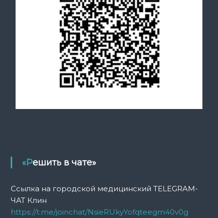
«Решить в чате»
Ссылка на городской медицинский TELEGRAM-
ЧАТ Клин
https://t.me/joinchat/NsieRUkyYofqteegm40v0g