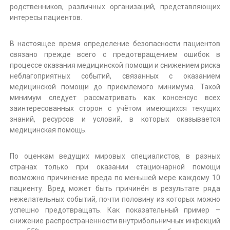
л
родственников, различных организаций, представляющих
и
о
к
интересы пациентов.
г
л
и
и
В настоящее время определение безопасности пациентов
н
ч
и
связано прежде всего с предотвращением ошибок в
е
к
процессе оказания медицинской помощи и снижением риска
с
а
неблагоприятных событий, связанных с оказанием
к
медицинской помощи до приемлемого минимума. Такой
а
минимум следует рассматривать как консенсус всех
заинтересованных сторон с учётом имеющихся текущих
я
знаний, ресурсов и условий, в которых оказывается
п
медицинская помощь.
о
л
По оценкам ведущих мировых специалистов, в разных
и
странах только при оказании стационарной помощи
к
возможно причинение вреда по меньшей мере каждому 10
л
пациенту. Вред может быть причинён в результате ряда
и
нежелательных событий, почти половину из которых можно
н
успешно предотвращать. Как показательный пример –
и
снижение распространённости внутрибольничных инфекций